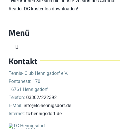
Hier können Sie sich die neuste Version des Acrobat
Reader DC kostenlos downloaden!
Menü
Toggle
Navigation
Kontakt
Start
Tennis- Club Hennigsdorf e.V.
DER CLUB
Fontanestr. 170
16761 Hennigsdorf
Telefon:
03302/222392
Shop
E-Mail:
info@tc-hennigsdorf.de
Internet:
tc-hennigsdorf.de
Partner