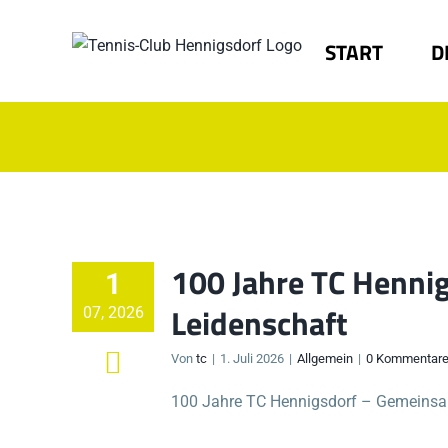
Zum
Inhalt
START
D
springen
100 Jahre TC Hennig
1
Leidenschaft
07, 2026
Von
tc
|
1. Juli 2026
|
Allgemein
|
0 Kommentar
100 Jahre TC Hennigsdorf – Gemeinsam