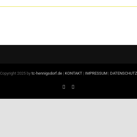
Copyright 2025 by
tc-hennigsdorf.de
|
KONTAKT
|
IMPRESSUM
|
DATENSCHUT
Facebook
Instagram