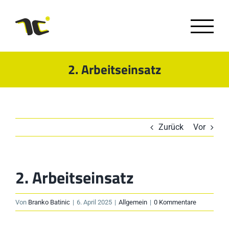
Zum
Inhalt
springen
2. Arbeitseinsatz
Zurück
Vor
2. Arbeitseinsatz
Von
Branko Batinic
|
6. April 2025
|
Allgemein
|
0 Kommentare